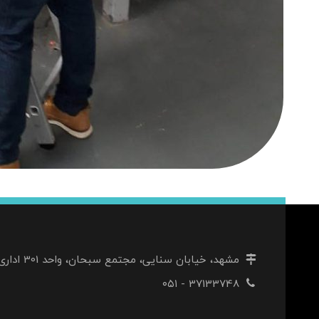
مشهد، خیابان سنایی، مجتمع سبحان، واحد 301 اداری
37133748 - ۰۵۱